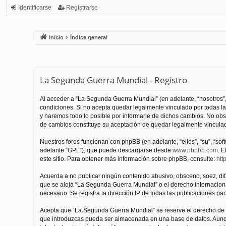
Identificarse
Registrarse
Inicio
Índice general
La Segunda Guerra Mundial - Registro
Al acceder a “La Segunda Guerra Mundial” (en adelante, “nosotros”,
condiciones. Si no acepta quedar legalmente vinculado por todas l
y haremos todo lo posible por informarle de dichos cambios. No obs
de cambios constituye su aceptación de quedar legalmente vinculado
Nuestros foros funcionan con phpBB (en adelante, “ellos”, “su”, “s
adelante “GPL”), que puede descargarse desde
www.phpbb.com
. E
este sitio. Para obtener más información sobre phpBB, consulte:
htt
Acuerda a no publicar ningún contenido abusivo, obsceno, soez, difam
que se aloja “La Segunda Guerra Mundial” o el derecho internacional
necesario. Se registra la dirección IP de todas las publicaciones par
Acepta que “La Segunda Guerra Mundial” se reserve el derecho de el
que introduzcas pueda ser almacenada en una base de datos. Aunqu