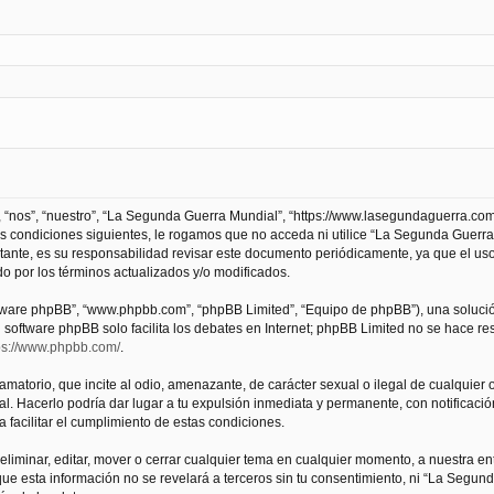
 “nos”, “nuestro”, “La Segunda Guerra Mundial”, “https://www.lasegundaguerra.com
as condiciones siguientes, le rogamos que no acceda ni utilice “La Segunda Guer
tante, es su responsabilidad revisar este documento periódicamente, ya que el us
 por los términos actualizados y/o modificados.
oftware phpBB”, “www.phpbb.com”, “phpBB Limited”, “Equipo de phpBB”), una solució
l software phpBB solo facilita los debates en Internet; phpBB Limited no se hace r
ps://www.phpbb.com/
.
atorio, que incite al odio, amenazante, de carácter sexual o ilegal de cualquier ot
. Hacerlo podría dar lugar a tu expulsión inmediata y permanente, con notificación
a facilitar el cumplimiento de estas condiciones.
iminar, editar, mover o cerrar cualquier tema en cualquier momento, a nuestra en
e esta información no se revelará a terceros sin tu consentimiento, ni “La Segu