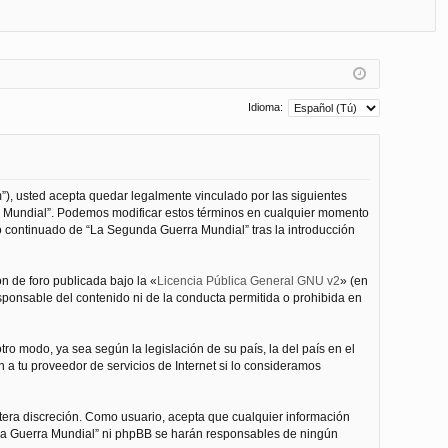
FA
de
eg
Q
nt
ist
ifi
ra
ca
rs
Idioma:
rs
e
e
”), usted acepta quedar legalmente vinculado por las siguientes
ra Mundial”. Podemos modificar estos términos en cualquier momento
o continuado de “La Segunda Guerra Mundial” tras la introducción
n de foro publicada bajo la «
Licencia Pública General GNU v2
» (en
esponsable del contenido ni de la conducta permitida o prohibida en
ro modo, ya sea según la legislación de su país, la del país en el
 a tu proveedor de servicios de Internet si lo consideramos
tera discreción. Como usuario, acepta que cualquier información
nda Guerra Mundial” ni phpBB se harán responsables de ningún