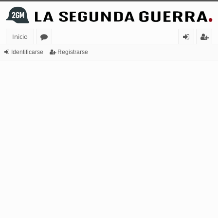
Inicio
or
de
eg
Identificarse
Registrarse
os
nt
ist
ifi
ra
ca
rs
rs
e
e