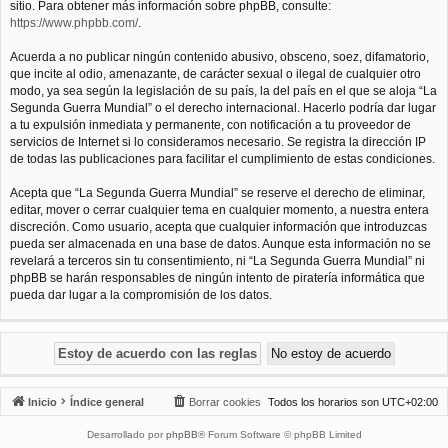
sitio. Para obtener más información sobre phpBB, consulte:
https://www.phpbb.com/
.
Acuerda a no publicar ningún contenido abusivo, obsceno, soez, difamatorio,
que incite al odio, amenazante, de carácter sexual o ilegal de cualquier otro
modo, ya sea según la legislación de su país, la del país en el que se aloja “La
Segunda Guerra Mundial” o el derecho internacional. Hacerlo podría dar lugar
a tu expulsión inmediata y permanente, con notificación a tu proveedor de
servicios de Internet si lo consideramos necesario. Se registra la dirección IP
de todas las publicaciones para facilitar el cumplimiento de estas condiciones.
Acepta que “La Segunda Guerra Mundial” se reserve el derecho de eliminar,
editar, mover o cerrar cualquier tema en cualquier momento, a nuestra entera
discreción. Como usuario, acepta que cualquier información que introduzcas
pueda ser almacenada en una base de datos. Aunque esta información no se
revelará a terceros sin tu consentimiento, ni “La Segunda Guerra Mundial” ni
phpBB se harán responsables de ningún intento de piratería informática que
pueda dar lugar a la compromisión de los datos.
Inicio
Índice general
Borrar cookies
Todos los horarios son
UTC+02:00
Desarrollado por
phpBB
® Forum Software © phpBB Limited