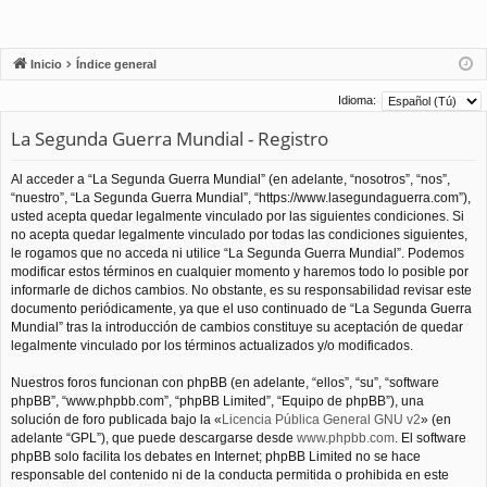
Inicio
Índice general
Idioma:
La Segunda Guerra Mundial - Registro
Al acceder a “La Segunda Guerra Mundial” (en adelante, “nosotros”, “nos”,
“nuestro”, “La Segunda Guerra Mundial”, “https://www.lasegundaguerra.com”),
usted acepta quedar legalmente vinculado por las siguientes condiciones. Si
no acepta quedar legalmente vinculado por todas las condiciones siguientes,
le rogamos que no acceda ni utilice “La Segunda Guerra Mundial”. Podemos
modificar estos términos en cualquier momento y haremos todo lo posible por
informarle de dichos cambios. No obstante, es su responsabilidad revisar este
documento periódicamente, ya que el uso continuado de “La Segunda Guerra
Mundial” tras la introducción de cambios constituye su aceptación de quedar
legalmente vinculado por los términos actualizados y/o modificados.
Nuestros foros funcionan con phpBB (en adelante, “ellos”, “su”, “software
phpBB”, “www.phpbb.com”, “phpBB Limited”, “Equipo de phpBB”), una
solución de foro publicada bajo la «
Licencia Pública General GNU v2
» (en
adelante “GPL”), que puede descargarse desde
www.phpbb.com
. El software
phpBB solo facilita los debates en Internet; phpBB Limited no se hace
responsable del contenido ni de la conducta permitida o prohibida en este