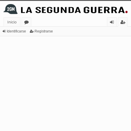
Inicio
or
de
eg
Identificarse
Registrarse
os
nt
ist
ifi
ra
ca
rs
rs
e
e