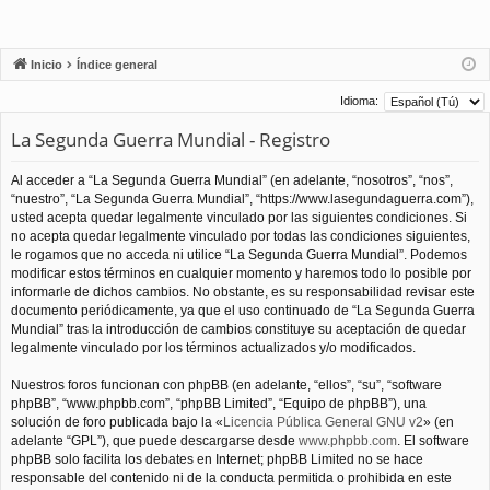
Inicio
Índice general
Idioma:
La Segunda Guerra Mundial - Registro
Al acceder a “La Segunda Guerra Mundial” (en adelante, “nosotros”, “nos”,
“nuestro”, “La Segunda Guerra Mundial”, “https://www.lasegundaguerra.com”),
usted acepta quedar legalmente vinculado por las siguientes condiciones. Si
no acepta quedar legalmente vinculado por todas las condiciones siguientes,
le rogamos que no acceda ni utilice “La Segunda Guerra Mundial”. Podemos
modificar estos términos en cualquier momento y haremos todo lo posible por
informarle de dichos cambios. No obstante, es su responsabilidad revisar este
documento periódicamente, ya que el uso continuado de “La Segunda Guerra
Mundial” tras la introducción de cambios constituye su aceptación de quedar
legalmente vinculado por los términos actualizados y/o modificados.
Nuestros foros funcionan con phpBB (en adelante, “ellos”, “su”, “software
phpBB”, “www.phpbb.com”, “phpBB Limited”, “Equipo de phpBB”), una
solución de foro publicada bajo la «
Licencia Pública General GNU v2
» (en
adelante “GPL”), que puede descargarse desde
www.phpbb.com
. El software
phpBB solo facilita los debates en Internet; phpBB Limited no se hace
responsable del contenido ni de la conducta permitida o prohibida en este