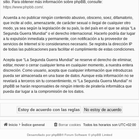
sitio. Para obtener más información sobre phpBB, consulte:
https://www.phpbb.com/
.
Acuerda a no publicar ningún contenido abusivo, obsceno, soez, difamatorio,
que incite al odio, amenazante, de carácter sexual o ilegal de cualquier otro
modo, ya sea según la legislación de su país, la del país en el que se aloja “La
Segunda Guerra Mundial” o el derecho internacional. Hacerlo podría dar lugar
a tu expulsión inmediata y permanente, con notificación a tu proveedor de
servicios de Internet si lo consideramos necesario. Se registra la dirección IP
de todas las publicaciones para facilitar el cumplimiento de estas condiciones.
Acepta que “La Segunda Guerra Mundial” se reserve el derecho de eliminar,
editar, mover o cerrar cualquier tema en cualquier momento, a nuestra entera
discreción. Como usuario, acepta que cualquier información que introduzcas
pueda ser almacenada en una base de datos. Aunque esta información no se
revelará a terceros sin tu consentimiento, ni “La Segunda Guerra Mundial” ni
phpBB se harán responsables de ningún intento de piratería informática que
pueda dar lugar a la compromisión de los datos.
Inicio
Índice general
Borrar cookies
Todos los horarios son
UTC+02:00
Desarrollado por
phpBB
® Forum Software © phpBB Limited