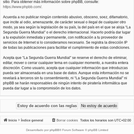
sitio. Para obtener más información sobre phpBB, consulte:
https://www.phpbb.com/
.
Acuerda a no publicar ningún contenido abusivo, obsceno, soez, difamatorio,
que incite al odio, amenazante, de carácter sexual o ilegal de cualquier otro
modo, ya sea según la legislación de su país, la del país en el que se aloja “La
Segunda Guerra Mundial” o el derecho internacional. Hacerlo podría dar lugar
a tu expulsión inmediata y permanente, con notificación a tu proveedor de
servicios de Internet si lo consideramos necesario. Se registra la dirección IP
de todas las publicaciones para facilitar el cumplimiento de estas condiciones.
Acepta que “La Segunda Guerra Mundial” se reserve el derecho de eliminar,
editar, mover o cerrar cualquier tema en cualquier momento, a nuestra entera
discreción. Como usuario, acepta que cualquier información que introduzcas
pueda ser almacenada en una base de datos. Aunque esta información no se
revelará a terceros sin tu consentimiento, ni “La Segunda Guerra Mundial” ni
phpBB se harán responsables de ningún intento de piratería informática que
pueda dar lugar a la compromisión de los datos.
Inicio
Índice general
Borrar cookies
Todos los horarios son
UTC+02:00
Desarrollado por
phpBB
® Forum Software © phpBB Limited