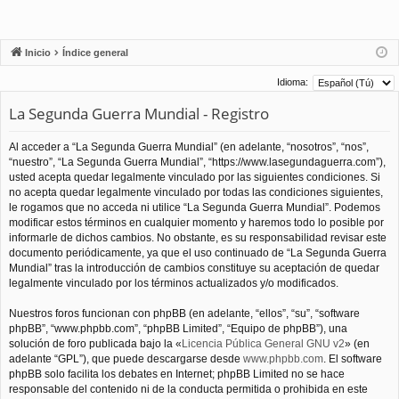
Inicio
Índice general
Idioma:
La Segunda Guerra Mundial - Registro
Al acceder a “La Segunda Guerra Mundial” (en adelante, “nosotros”, “nos”,
“nuestro”, “La Segunda Guerra Mundial”, “https://www.lasegundaguerra.com”),
usted acepta quedar legalmente vinculado por las siguientes condiciones. Si
no acepta quedar legalmente vinculado por todas las condiciones siguientes,
le rogamos que no acceda ni utilice “La Segunda Guerra Mundial”. Podemos
modificar estos términos en cualquier momento y haremos todo lo posible por
informarle de dichos cambios. No obstante, es su responsabilidad revisar este
documento periódicamente, ya que el uso continuado de “La Segunda Guerra
Mundial” tras la introducción de cambios constituye su aceptación de quedar
legalmente vinculado por los términos actualizados y/o modificados.
Nuestros foros funcionan con phpBB (en adelante, “ellos”, “su”, “software
phpBB”, “www.phpbb.com”, “phpBB Limited”, “Equipo de phpBB”), una
solución de foro publicada bajo la «
Licencia Pública General GNU v2
» (en
adelante “GPL”), que puede descargarse desde
www.phpbb.com
. El software
phpBB solo facilita los debates en Internet; phpBB Limited no se hace
responsable del contenido ni de la conducta permitida o prohibida en este