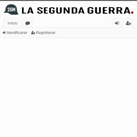
Inicio
or
de
eg
Identificarse
Registrarse
os
nt
ist
ifi
ra
ca
rs
rs
e
e