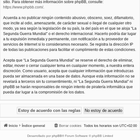
sitio. Para obtener más información sobre phpBB, consulte:
https://www.phpbb.com/
.
Acuerda a no publicar ningún contenido abusivo, obsceno, soez, difamatorio,
que incite al odio, amenazante, de carácter sexual o ilegal de cualquier otro
modo, ya sea según la legislación de su país, la del país en el que se aloja “La
Segunda Guerra Mundial” o el derecho internacional. Hacerlo podría dar lugar
a tu expulsión inmediata y permanente, con notificación a tu proveedor de
servicios de Internet si lo consideramos necesario. Se registra la dirección IP
de todas las publicaciones para facilitar el cumplimiento de estas condiciones.
Acepta que “La Segunda Guerra Mundial” se reserve el derecho de eliminar,
editar, mover o cerrar cualquier tema en cualquier momento, a nuestra entera
discreción. Como usuario, acepta que cualquier información que introduzcas
pueda ser almacenada en una base de datos. Aunque esta información no se
revelará a terceros sin tu consentimiento, ni “La Segunda Guerra Mundial” ni
phpBB se harán responsables de ningún intento de piratería informática que
pueda dar lugar a la compromisión de los datos.
Inicio
Índice general
Borrar cookies
Todos los horarios son
UTC+02:00
Desarrollado por
phpBB
® Forum Software © phpBB Limited