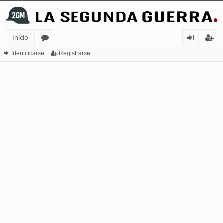
Inicio
or
de
eg
Identificarse
Registrarse
os
nt
ist
ifi
ra
ca
rs
rs
e
e