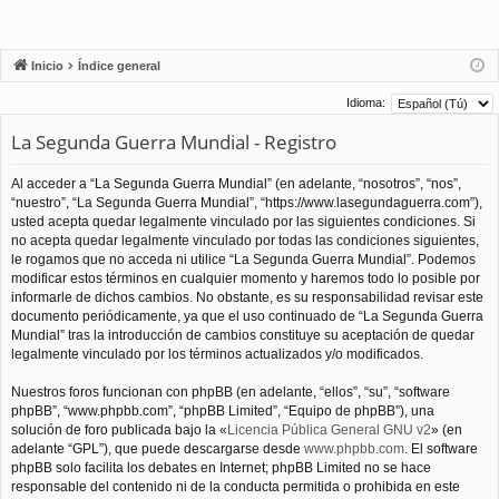
Inicio
Índice general
Idioma:
La Segunda Guerra Mundial - Registro
Al acceder a “La Segunda Guerra Mundial” (en adelante, “nosotros”, “nos”,
“nuestro”, “La Segunda Guerra Mundial”, “https://www.lasegundaguerra.com”),
usted acepta quedar legalmente vinculado por las siguientes condiciones. Si
no acepta quedar legalmente vinculado por todas las condiciones siguientes,
le rogamos que no acceda ni utilice “La Segunda Guerra Mundial”. Podemos
modificar estos términos en cualquier momento y haremos todo lo posible por
informarle de dichos cambios. No obstante, es su responsabilidad revisar este
documento periódicamente, ya que el uso continuado de “La Segunda Guerra
Mundial” tras la introducción de cambios constituye su aceptación de quedar
legalmente vinculado por los términos actualizados y/o modificados.
Nuestros foros funcionan con phpBB (en adelante, “ellos”, “su”, “software
phpBB”, “www.phpbb.com”, “phpBB Limited”, “Equipo de phpBB”), una
solución de foro publicada bajo la «
Licencia Pública General GNU v2
» (en
adelante “GPL”), que puede descargarse desde
www.phpbb.com
. El software
phpBB solo facilita los debates en Internet; phpBB Limited no se hace
responsable del contenido ni de la conducta permitida o prohibida en este