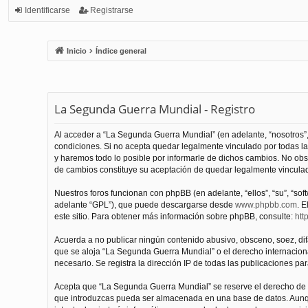
Identificarse
Registrarse
Inicio
Índice general
La Segunda Guerra Mundial - Registro
Al acceder a “La Segunda Guerra Mundial” (en adelante, “nosotros”,
condiciones. Si no acepta quedar legalmente vinculado por todas l
y haremos todo lo posible por informarle de dichos cambios. No obs
de cambios constituye su aceptación de quedar legalmente vinculado
Nuestros foros funcionan con phpBB (en adelante, “ellos”, “su”, “s
adelante “GPL”), que puede descargarse desde
www.phpbb.com
. E
este sitio. Para obtener más información sobre phpBB, consulte:
htt
Acuerda a no publicar ningún contenido abusivo, obsceno, soez, difam
que se aloja “La Segunda Guerra Mundial” o el derecho internacional
necesario. Se registra la dirección IP de todas las publicaciones par
Acepta que “La Segunda Guerra Mundial” se reserve el derecho de el
que introduzcas pueda ser almacenada en una base de datos. Aunqu