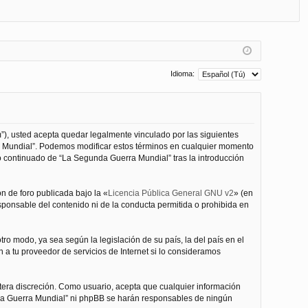
FA
de
eg
Q
nt
ist
ifi
ra
ca
rs
Idioma:
rs
e
e
”), usted acepta quedar legalmente vinculado por las siguientes
ra Mundial”. Podemos modificar estos términos en cualquier momento
o continuado de “La Segunda Guerra Mundial” tras la introducción
n de foro publicada bajo la «
Licencia Pública General GNU v2
» (en
esponsable del contenido ni de la conducta permitida o prohibida en
ro modo, ya sea según la legislación de su país, la del país en el
 a tu proveedor de servicios de Internet si lo consideramos
tera discreción. Como usuario, acepta que cualquier información
nda Guerra Mundial” ni phpBB se harán responsables de ningún