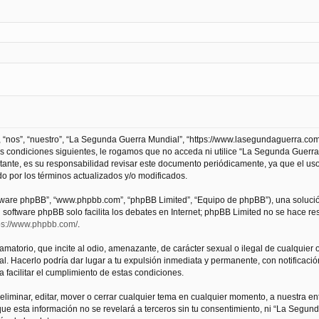
 “nos”, “nuestro”, “La Segunda Guerra Mundial”, “https://www.lasegundaguerra.com
as condiciones siguientes, le rogamos que no acceda ni utilice “La Segunda Guer
tante, es su responsabilidad revisar este documento periódicamente, ya que el us
 por los términos actualizados y/o modificados.
oftware phpBB”, “www.phpbb.com”, “phpBB Limited”, “Equipo de phpBB”), una solució
l software phpBB solo facilita los debates en Internet; phpBB Limited no se hace r
ps://www.phpbb.com/
.
atorio, que incite al odio, amenazante, de carácter sexual o ilegal de cualquier ot
. Hacerlo podría dar lugar a tu expulsión inmediata y permanente, con notificación
a facilitar el cumplimiento de estas condiciones.
iminar, editar, mover o cerrar cualquier tema en cualquier momento, a nuestra en
e esta información no se revelará a terceros sin tu consentimiento, ni “La Segu