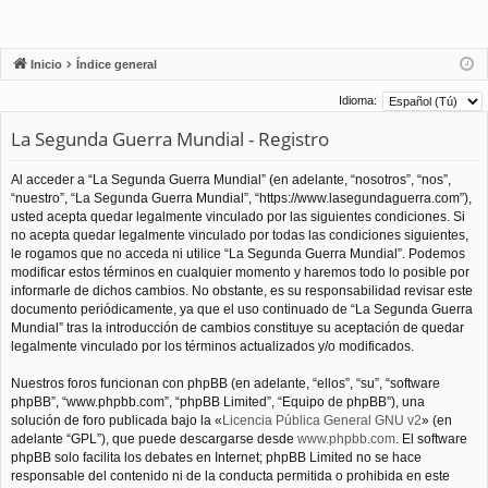
Inicio
Índice general
Idioma:
La Segunda Guerra Mundial - Registro
Al acceder a “La Segunda Guerra Mundial” (en adelante, “nosotros”, “nos”,
“nuestro”, “La Segunda Guerra Mundial”, “https://www.lasegundaguerra.com”),
usted acepta quedar legalmente vinculado por las siguientes condiciones. Si
no acepta quedar legalmente vinculado por todas las condiciones siguientes,
le rogamos que no acceda ni utilice “La Segunda Guerra Mundial”. Podemos
modificar estos términos en cualquier momento y haremos todo lo posible por
informarle de dichos cambios. No obstante, es su responsabilidad revisar este
documento periódicamente, ya que el uso continuado de “La Segunda Guerra
Mundial” tras la introducción de cambios constituye su aceptación de quedar
legalmente vinculado por los términos actualizados y/o modificados.
Nuestros foros funcionan con phpBB (en adelante, “ellos”, “su”, “software
phpBB”, “www.phpbb.com”, “phpBB Limited”, “Equipo de phpBB”), una
solución de foro publicada bajo la «
Licencia Pública General GNU v2
» (en
adelante “GPL”), que puede descargarse desde
www.phpbb.com
. El software
phpBB solo facilita los debates en Internet; phpBB Limited no se hace
responsable del contenido ni de la conducta permitida o prohibida en este