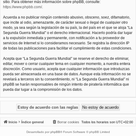
sitio. Para obtener más información sobre phpBB, consulte:
https://www.phpbb.com/
.
Acuerda a no publicar ningún contenido abusivo, obsceno, soez, difamatorio,
que incite al odio, amenazante, de carácter sexual o ilegal de cualquier otro
modo, ya sea según la legislación de su país, la del país en el que se aloja “La
Segunda Guerra Mundial” o el derecho internacional. Hacerlo podría dar lugar
a tu expulsión inmediata y permanente, con notificación a tu proveedor de
servicios de Internet si lo consideramos necesario. Se registra la dirección IP
de todas las publicaciones para facilitar el cumplimiento de estas condiciones.
Acepta que “La Segunda Guerra Mundial” se reserve el derecho de eliminar,
editar, mover o cerrar cualquier tema en cualquier momento, a nuestra entera
discreción. Como usuario, acepta que cualquier información que introduzcas
pueda ser almacenada en una base de datos. Aunque esta información no se
revelará a terceros sin tu consentimiento, ni “La Segunda Guerra Mundial” ni
phpBB se harán responsables de ningún intento de piratería informática que
pueda dar lugar a la compromisión de los datos.
Inicio
Índice general
Borrar cookies
Todos los horarios son
UTC+02:00
Desarrollado por
phpBB
® Forum Software © phpBB Limited