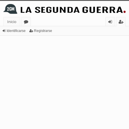
Inicio
or
de
eg
Identificarse
Registrarse
os
nt
ist
ifi
ra
ca
rs
rs
e
e