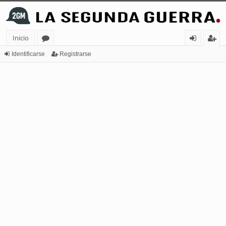
Inicio
or
de
eg
Identificarse
Registrarse
os
nt
ist
ifi
ra
ca
rs
rs
e
e