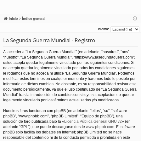
Inicio
Índice general
Idioma:
La Segunda Guerra Mundial - Registro
Al acceder a “La Segunda Guerra Mundial” (en adelante, “nosotros”, “nos”,
“nuestro”, “La Segunda Guerra Mundial”, “https://www.lasegundaguerra.com”),
usted acepta quedar legalmente vinculado por las siguientes condiciones. Si
no acepta quedar legalmente vinculado por todas las condiciones siguientes,
le rogamos que no acceda ni utilice “La Segunda Guerra Mundial”. Podemos
modificar estos términos en cualquier momento y haremos todo lo posible por
informarle de dichos cambios. No obstante, es su responsabilidad revisar este
documento periódicamente, ya que el uso continuado de “La Segunda Guerra
Mundial” tras la introducción de cambios constituye su aceptación de quedar
legalmente vinculado por los términos actualizados y/o modificados.
Nuestros foros funcionan con phpBB (en adelante, “ellos”, “su”, “software
phpBB”, “www.phpbb.com”, “phpBB Limited”, “Equipo de phpBB”), una
solución de foro publicada bajo la «
Licencia Pública General GNU v2
» (en
adelante “GPL”), que puede descargarse desde
www.phpbb.com
. El software
phpBB solo facilita los debates en Internet; phpBB Limited no se hace
responsable del contenido ni de la conducta permitida o prohibida en este