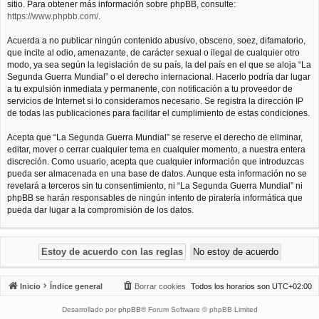
sitio. Para obtener más información sobre phpBB, consulte:
https://www.phpbb.com/
.
Acuerda a no publicar ningún contenido abusivo, obsceno, soez, difamatorio,
que incite al odio, amenazante, de carácter sexual o ilegal de cualquier otro
modo, ya sea según la legislación de su país, la del país en el que se aloja “La
Segunda Guerra Mundial” o el derecho internacional. Hacerlo podría dar lugar
a tu expulsión inmediata y permanente, con notificación a tu proveedor de
servicios de Internet si lo consideramos necesario. Se registra la dirección IP
de todas las publicaciones para facilitar el cumplimiento de estas condiciones.
Acepta que “La Segunda Guerra Mundial” se reserve el derecho de eliminar,
editar, mover o cerrar cualquier tema en cualquier momento, a nuestra entera
discreción. Como usuario, acepta que cualquier información que introduzcas
pueda ser almacenada en una base de datos. Aunque esta información no se
revelará a terceros sin tu consentimiento, ni “La Segunda Guerra Mundial” ni
phpBB se harán responsables de ningún intento de piratería informática que
pueda dar lugar a la compromisión de los datos.
Inicio
Índice general
Borrar cookies
Todos los horarios son
UTC+02:00
Desarrollado por
phpBB
® Forum Software © phpBB Limited