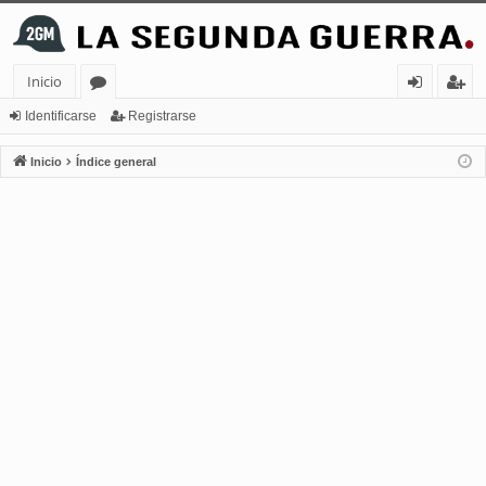
Inicio
or
de
eg
Identificarse
Registrarse
os
nt
ist
Inicio
Índice general
ifi
ra
ca
rs
rs
e
e