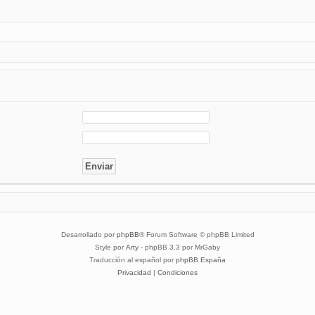
Desarrollado por
phpBB
® Forum Software © phpBB Limited
Style por
Arty
- phpBB 3.3 por MrGaby
Traducción al español por
phpBB España
Privacidad
|
Condiciones