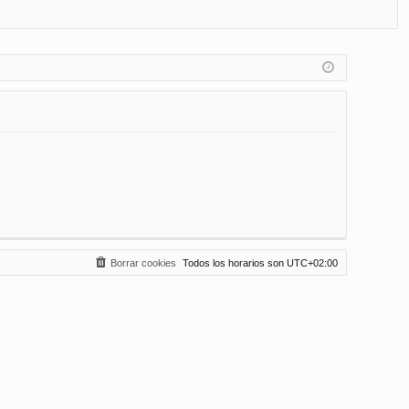
FA
de
eg
Q
nt
ist
ifi
ra
ca
rs
rs
e
e
Borrar cookies
Todos los horarios son
UTC+02:00