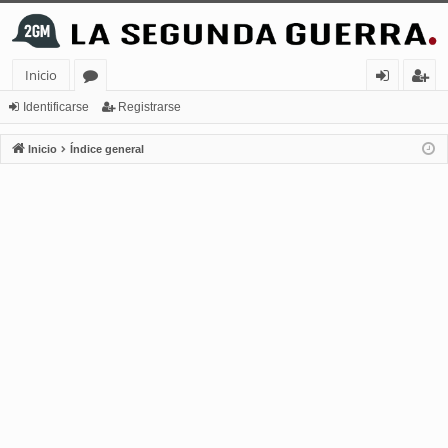
Inicio
or
de
eg
Identificarse
Registrarse
os
nt
ist
Inicio
Índice general
ifi
ra
ca
rs
rs
e
e