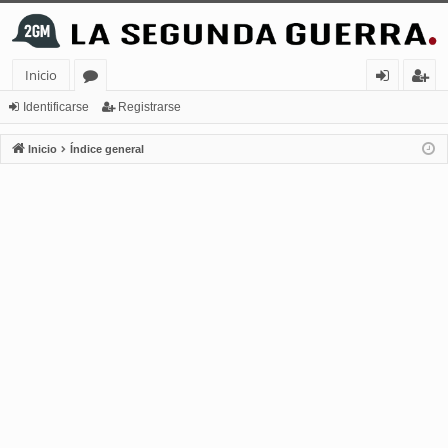
Inicio
or
de
eg
Identificarse
Registrarse
os
nt
ist
Inicio
Índice general
ifi
ra
ca
rs
rs
e
e