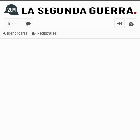
Inicio
or
de
eg
Identificarse
Registrarse
os
nt
ist
ifi
ra
ca
rs
rs
e
e