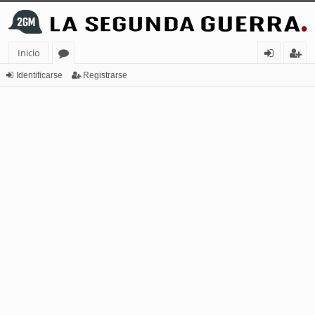
Inicio
or
de
eg
Identificarse
Registrarse
os
nt
ist
ifi
ra
ca
rs
rs
e
e