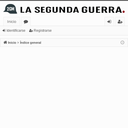
Inicio
or
de
eg
Identificarse
Registrarse
os
nt
ist
Inicio
Índice general
ifi
ra
ca
rs
rs
e
e