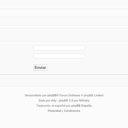
Desarrollado por
phpBB
® Forum Software © phpBB Limited
Style por
Arty
- phpBB 3.3 por MrGaby
Traducción al español por
phpBB España
Privacidad
|
Condiciones