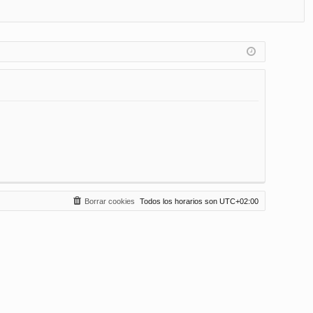
FA
de
eg
Q
nt
ist
ifi
ra
ca
rs
rs
e
e
Borrar cookies
Todos los horarios son
UTC+02:00