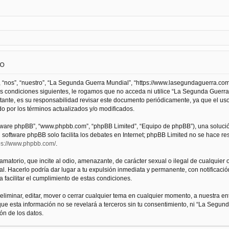
so
 “nos”, “nuestro”, “La Segunda Guerra Mundial”, “https://www.lasegundaguerra.com
as condiciones siguientes, le rogamos que no acceda ni utilice “La Segunda Guer
tante, es su responsabilidad revisar este documento periódicamente, ya que el us
 por los términos actualizados y/o modificados.
oftware phpBB”, “www.phpbb.com”, “phpBB Limited”, “Equipo de phpBB”), una solució
l software phpBB solo facilita los debates en Internet; phpBB Limited no se hace r
ps://www.phpbb.com/
.
atorio, que incite al odio, amenazante, de carácter sexual o ilegal de cualquier ot
. Hacerlo podría dar lugar a tu expulsión inmediata y permanente, con notificación
a facilitar el cumplimiento de estas condiciones.
iminar, editar, mover o cerrar cualquier tema en cualquier momento, a nuestra en
e esta información no se revelará a terceros sin tu consentimiento, ni “La Segu
ón de los datos.