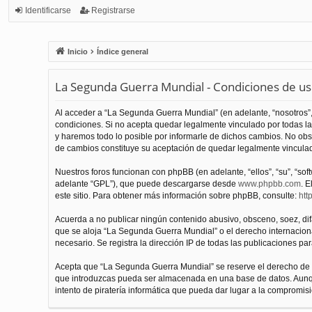
Identificarse
Registrarse
Inicio
Índice general
La Segunda Guerra Mundial - Condiciones de u
Al acceder a “La Segunda Guerra Mundial” (en adelante, “nosotros”,
condiciones. Si no acepta quedar legalmente vinculado por todas l
y haremos todo lo posible por informarle de dichos cambios. No obs
de cambios constituye su aceptación de quedar legalmente vinculado
Nuestros foros funcionan con phpBB (en adelante, “ellos”, “su”, “s
adelante “GPL”), que puede descargarse desde
www.phpbb.com
. E
este sitio. Para obtener más información sobre phpBB, consulte:
htt
Acuerda a no publicar ningún contenido abusivo, obsceno, soez, difam
que se aloja “La Segunda Guerra Mundial” o el derecho internacional
necesario. Se registra la dirección IP de todas las publicaciones par
Acepta que “La Segunda Guerra Mundial” se reserve el derecho de el
que introduzcas pueda ser almacenada en una base de datos. Aunqu
intento de piratería informática que pueda dar lugar a la compromisi