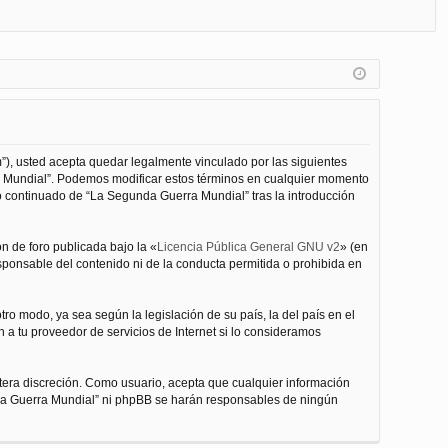
FA
de
eg
Q
nt
ist
ifi
ra
ca
rs
rs
e
”), usted acepta quedar legalmente vinculado por las siguientes
e
ra Mundial”. Podemos modificar estos términos en cualquier momento
o continuado de “La Segunda Guerra Mundial” tras la introducción
n de foro publicada bajo la «
Licencia Pública General GNU v2
» (en
esponsable del contenido ni de la conducta permitida o prohibida en
ro modo, ya sea según la legislación de su país, la del país en el
 a tu proveedor de servicios de Internet si lo consideramos
tera discreción. Como usuario, acepta que cualquier información
nda Guerra Mundial” ni phpBB se harán responsables de ningún