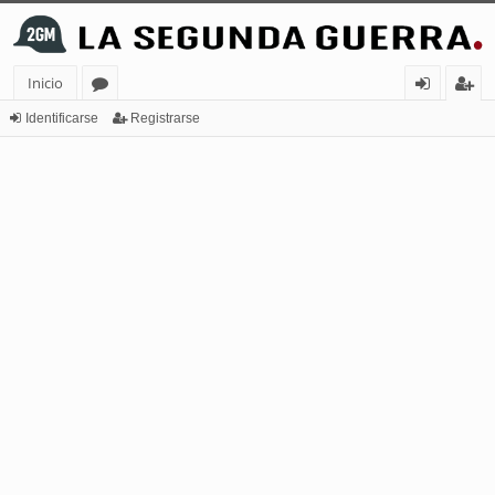
Inicio
or
de
eg
Identificarse
Registrarse
os
nt
ist
ifi
ra
ca
rs
rs
e
e