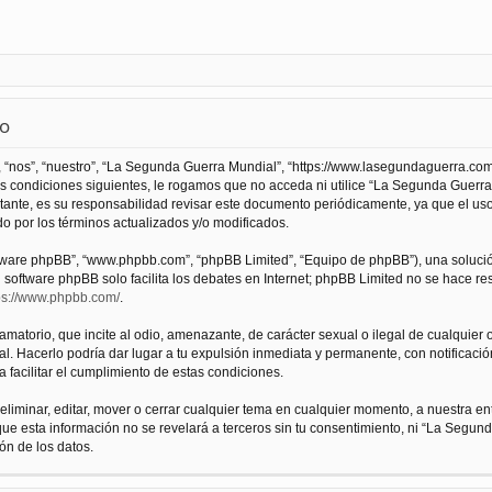
so
 “nos”, “nuestro”, “La Segunda Guerra Mundial”, “https://www.lasegundaguerra.com
as condiciones siguientes, le rogamos que no acceda ni utilice “La Segunda Guer
tante, es su responsabilidad revisar este documento periódicamente, ya que el us
 por los términos actualizados y/o modificados.
oftware phpBB”, “www.phpbb.com”, “phpBB Limited”, “Equipo de phpBB”), una solució
l software phpBB solo facilita los debates en Internet; phpBB Limited no se hace r
ps://www.phpbb.com/
.
atorio, que incite al odio, amenazante, de carácter sexual o ilegal de cualquier ot
. Hacerlo podría dar lugar a tu expulsión inmediata y permanente, con notificación
a facilitar el cumplimiento de estas condiciones.
iminar, editar, mover o cerrar cualquier tema en cualquier momento, a nuestra en
e esta información no se revelará a terceros sin tu consentimiento, ni “La Segu
ón de los datos.