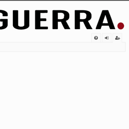
FA
de
eg
Q
nt
ist
ifi
ra
ca
rs
rs
e
e