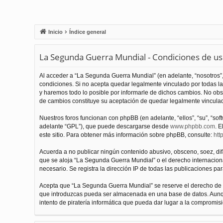
Inicio
Índice general
La Segunda Guerra Mundial - Condiciones de u
Al acceder a “La Segunda Guerra Mundial” (en adelante, “nosotros”,
condiciones. Si no acepta quedar legalmente vinculado por todas l
y haremos todo lo posible por informarle de dichos cambios. No obs
de cambios constituye su aceptación de quedar legalmente vinculado
Nuestros foros funcionan con phpBB (en adelante, “ellos”, “su”, “s
adelante “GPL”), que puede descargarse desde
www.phpbb.com
. E
este sitio. Para obtener más información sobre phpBB, consulte:
htt
Acuerda a no publicar ningún contenido abusivo, obsceno, soez, difam
que se aloja “La Segunda Guerra Mundial” o el derecho internacional
necesario. Se registra la dirección IP de todas las publicaciones par
Acepta que “La Segunda Guerra Mundial” se reserve el derecho de el
que introduzcas pueda ser almacenada en una base de datos. Aunqu
intento de piratería informática que pueda dar lugar a la compromisi