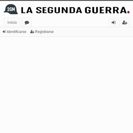
Inicio
or
de
eg
Identificarse
Registrarse
os
nt
ist
ifi
ra
ca
rs
rs
e
e