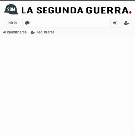
Inicio
or
de
eg
Identificarse
Registrarse
os
nt
ist
ifi
ra
ca
rs
rs
e
e