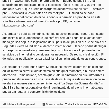
phpBB”, “www.phpbb.com”, “phpBB Limited”, “Equipo de phpBB”), una
solución de foro publicada bajo la «
Licencia Pública General GNU v2
» (en
adelante “GPL”), que puede descargarse desde
www.phpbb.com
. El software
phpBB solo facilita los debates en Internet; phpBB Limited no se hace
responsable del contenido ni de la conducta permitida o prohibida en este
sitio. Para obtener más información sobre phpBB, consulte:
https://www.phpbb.com/
.
Acuerda a no publicar ningún contenido abusivo, obsceno, soez, difamatorio,
que incite al odio, amenazante, de carácter sexual o ilegal de cualquier otro
modo, ya sea según la legislación de su país, la del país en el que se aloja “La
Segunda Guerra Mundial” o el derecho internacional. Hacerlo podría dar lugar
a tu expulsión inmediata y permanente, con notificación a tu proveedor de
servicios de Internet si lo consideramos necesario. Se registra la dirección IP
de todas las publicaciones para facilitar el cumplimiento de estas condiciones.
Acepta que “La Segunda Guerra Mundial” se reserve el derecho de eliminar,
editar, mover o cerrar cualquier tema en cualquier momento, a nuestra entera
discreción. Como usuario, acepta que cualquier información que introduzcas
pueda ser almacenada en una base de datos. Aunque esta información no se
revelará a terceros sin tu consentimiento, ni “La Segunda Guerra Mundial” ni
phpBB se harán responsables de ningún intento de piratería informática que
pueda dar lugar a la compromisión de los datos.
Inicio
Índice general
Borrar cookies
Todos los horarios son
UTC+02:00