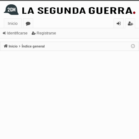
Inicio
or
de
eg
Identificarse
Registrarse
os
nt
ist
Inicio
Índice general
ifi
ra
ca
rs
rs
e
e