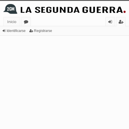
Inicio
or
de
eg
Identificarse
Registrarse
os
nt
ist
ifi
ra
ca
rs
rs
e
e