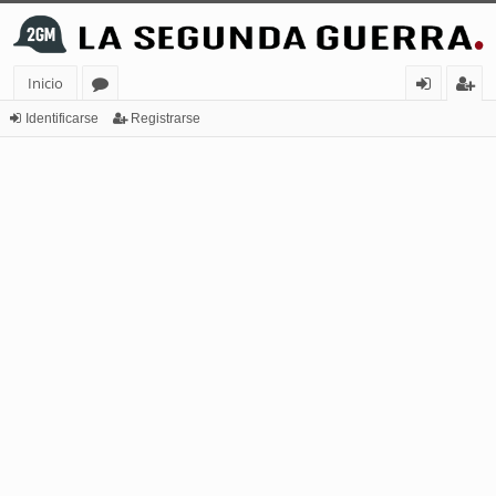
Inicio
or
de
eg
Identificarse
Registrarse
os
nt
ist
ifi
ra
ca
rs
rs
e
e