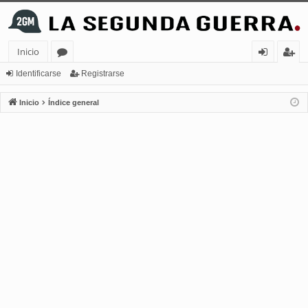
Inicio
or
de
eg
Identificarse
Registrarse
os
nt
ist
Inicio
Índice general
ifi
ra
ca
rs
rs
e
e