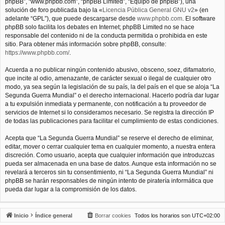
phpBB”, “www.phpbb.com”, “phpBB Limited”, “Equipo de phpBB”), una
solución de foro publicada bajo la «
Licencia Pública General GNU v2
» (en
adelante “GPL”), que puede descargarse desde
www.phpbb.com
. El software
phpBB solo facilita los debates en Internet; phpBB Limited no se hace
responsable del contenido ni de la conducta permitida o prohibida en este
sitio. Para obtener más información sobre phpBB, consulte:
https://www.phpbb.com/
.
Acuerda a no publicar ningún contenido abusivo, obsceno, soez, difamatorio,
que incite al odio, amenazante, de carácter sexual o ilegal de cualquier otro
modo, ya sea según la legislación de su país, la del país en el que se aloja “La
Segunda Guerra Mundial” o el derecho internacional. Hacerlo podría dar lugar
a tu expulsión inmediata y permanente, con notificación a tu proveedor de
servicios de Internet si lo consideramos necesario. Se registra la dirección IP
de todas las publicaciones para facilitar el cumplimiento de estas condiciones.
Acepta que “La Segunda Guerra Mundial” se reserve el derecho de eliminar,
editar, mover o cerrar cualquier tema en cualquier momento, a nuestra entera
discreción. Como usuario, acepta que cualquier información que introduzcas
pueda ser almacenada en una base de datos. Aunque esta información no se
revelará a terceros sin tu consentimiento, ni “La Segunda Guerra Mundial” ni
phpBB se harán responsables de ningún intento de piratería informática que
pueda dar lugar a la compromisión de los datos.
Inicio
Índice general
Borrar cookies
Todos los horarios son
UTC+02:00