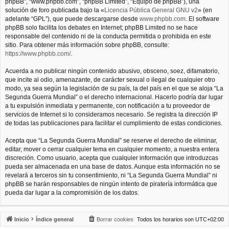
phpBB”, “www.phpbb.com”, “phpBB Limited”, “Equipo de phpBB”), una
solución de foro publicada bajo la «
Licencia Pública General GNU v2
» (en
adelante “GPL”), que puede descargarse desde
www.phpbb.com
. El software
phpBB solo facilita los debates en Internet; phpBB Limited no se hace
responsable del contenido ni de la conducta permitida o prohibida en este
sitio. Para obtener más información sobre phpBB, consulte:
https://www.phpbb.com/
.
Acuerda a no publicar ningún contenido abusivo, obsceno, soez, difamatorio,
que incite al odio, amenazante, de carácter sexual o ilegal de cualquier otro
modo, ya sea según la legislación de su país, la del país en el que se aloja “La
Segunda Guerra Mundial” o el derecho internacional. Hacerlo podría dar lugar
a tu expulsión inmediata y permanente, con notificación a tu proveedor de
servicios de Internet si lo consideramos necesario. Se registra la dirección IP
de todas las publicaciones para facilitar el cumplimiento de estas condiciones.
Acepta que “La Segunda Guerra Mundial” se reserve el derecho de eliminar,
editar, mover o cerrar cualquier tema en cualquier momento, a nuestra entera
discreción. Como usuario, acepta que cualquier información que introduzcas
pueda ser almacenada en una base de datos. Aunque esta información no se
revelará a terceros sin tu consentimiento, ni “La Segunda Guerra Mundial” ni
phpBB se harán responsables de ningún intento de piratería informática que
pueda dar lugar a la compromisión de los datos.
Inicio
Índice general
Borrar cookies
Todos los horarios son
UTC+02:00