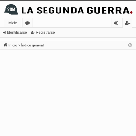
Inicio
or
de
eg
Identificarse
Registrarse
os
nt
ist
Inicio
Índice general
ifi
ra
ca
rs
rs
e
e