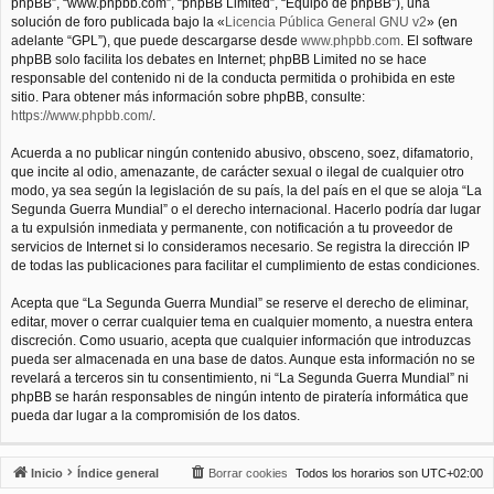
phpBB”, “www.phpbb.com”, “phpBB Limited”, “Equipo de phpBB”), una
solución de foro publicada bajo la «
Licencia Pública General GNU v2
» (en
adelante “GPL”), que puede descargarse desde
www.phpbb.com
. El software
phpBB solo facilita los debates en Internet; phpBB Limited no se hace
responsable del contenido ni de la conducta permitida o prohibida en este
sitio. Para obtener más información sobre phpBB, consulte:
https://www.phpbb.com/
.
Acuerda a no publicar ningún contenido abusivo, obsceno, soez, difamatorio,
que incite al odio, amenazante, de carácter sexual o ilegal de cualquier otro
modo, ya sea según la legislación de su país, la del país en el que se aloja “La
Segunda Guerra Mundial” o el derecho internacional. Hacerlo podría dar lugar
a tu expulsión inmediata y permanente, con notificación a tu proveedor de
servicios de Internet si lo consideramos necesario. Se registra la dirección IP
de todas las publicaciones para facilitar el cumplimiento de estas condiciones.
Acepta que “La Segunda Guerra Mundial” se reserve el derecho de eliminar,
editar, mover o cerrar cualquier tema en cualquier momento, a nuestra entera
discreción. Como usuario, acepta que cualquier información que introduzcas
pueda ser almacenada en una base de datos. Aunque esta información no se
revelará a terceros sin tu consentimiento, ni “La Segunda Guerra Mundial” ni
phpBB se harán responsables de ningún intento de piratería informática que
pueda dar lugar a la compromisión de los datos.
Inicio
Índice general
Borrar cookies
Todos los horarios son
UTC+02:00