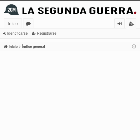
Inicio
or
de
eg
Identificarse
Registrarse
os
nt
ist
Inicio
Índice general
ifi
ra
ca
rs
rs
e
e