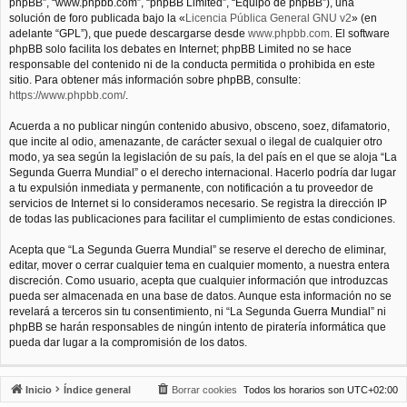
phpBB”, “www.phpbb.com”, “phpBB Limited”, “Equipo de phpBB”), una
solución de foro publicada bajo la «
Licencia Pública General GNU v2
» (en
adelante “GPL”), que puede descargarse desde
www.phpbb.com
. El software
phpBB solo facilita los debates en Internet; phpBB Limited no se hace
responsable del contenido ni de la conducta permitida o prohibida en este
sitio. Para obtener más información sobre phpBB, consulte:
https://www.phpbb.com/
.
Acuerda a no publicar ningún contenido abusivo, obsceno, soez, difamatorio,
que incite al odio, amenazante, de carácter sexual o ilegal de cualquier otro
modo, ya sea según la legislación de su país, la del país en el que se aloja “La
Segunda Guerra Mundial” o el derecho internacional. Hacerlo podría dar lugar
a tu expulsión inmediata y permanente, con notificación a tu proveedor de
servicios de Internet si lo consideramos necesario. Se registra la dirección IP
de todas las publicaciones para facilitar el cumplimiento de estas condiciones.
Acepta que “La Segunda Guerra Mundial” se reserve el derecho de eliminar,
editar, mover o cerrar cualquier tema en cualquier momento, a nuestra entera
discreción. Como usuario, acepta que cualquier información que introduzcas
pueda ser almacenada en una base de datos. Aunque esta información no se
revelará a terceros sin tu consentimiento, ni “La Segunda Guerra Mundial” ni
phpBB se harán responsables de ningún intento de piratería informática que
pueda dar lugar a la compromisión de los datos.
Inicio
Índice general
Borrar cookies
Todos los horarios son
UTC+02:00