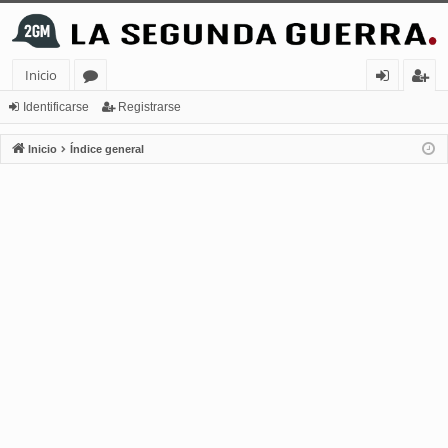
Inicio
or
de
eg
Identificarse
Registrarse
os
nt
ist
Inicio
Índice general
ifi
ra
ca
rs
rs
e
e