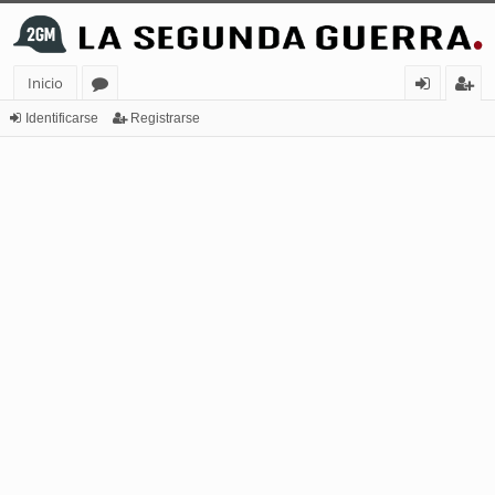
Inicio
or
de
eg
Identificarse
Registrarse
os
nt
ist
ifi
ra
ca
rs
rs
e
e