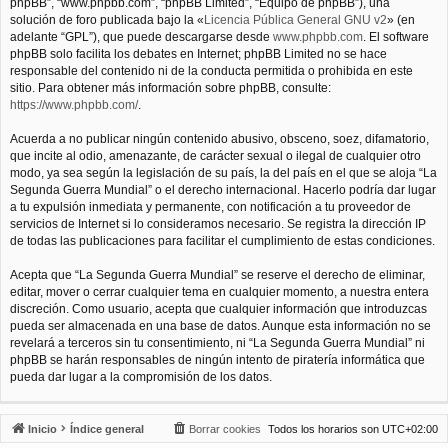
phpBB”, “www.phpbb.com”, “phpBB Limited”, “Equipo de phpBB”), una
solución de foro publicada bajo la «
Licencia Pública General GNU v2
» (en
adelante “GPL”), que puede descargarse desde
www.phpbb.com
. El software
phpBB solo facilita los debates en Internet; phpBB Limited no se hace
responsable del contenido ni de la conducta permitida o prohibida en este
sitio. Para obtener más información sobre phpBB, consulte:
https://www.phpbb.com/
.
Acuerda a no publicar ningún contenido abusivo, obsceno, soez, difamatorio,
que incite al odio, amenazante, de carácter sexual o ilegal de cualquier otro
modo, ya sea según la legislación de su país, la del país en el que se aloja “La
Segunda Guerra Mundial” o el derecho internacional. Hacerlo podría dar lugar
a tu expulsión inmediata y permanente, con notificación a tu proveedor de
servicios de Internet si lo consideramos necesario. Se registra la dirección IP
de todas las publicaciones para facilitar el cumplimiento de estas condiciones.
Acepta que “La Segunda Guerra Mundial” se reserve el derecho de eliminar,
editar, mover o cerrar cualquier tema en cualquier momento, a nuestra entera
discreción. Como usuario, acepta que cualquier información que introduzcas
pueda ser almacenada en una base de datos. Aunque esta información no se
revelará a terceros sin tu consentimiento, ni “La Segunda Guerra Mundial” ni
phpBB se harán responsables de ningún intento de piratería informática que
pueda dar lugar a la compromisión de los datos.
Inicio
Índice general
Borrar cookies
Todos los horarios son
UTC+02:00