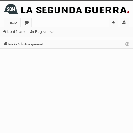
Inicio
or
de
eg
Identificarse
Registrarse
os
nt
ist
Inicio
Índice general
ifi
ra
ca
rs
rs
e
e