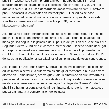
phpBB”, “www.phpbb.com”, “phpBB Limited”, “Equipo de phpBB”), una
solución de foro publicada bajo la «
Licencia Pública General GNU v2
» (en
adelante “GPL”), que puede descargarse desde
www.phpbb.com
. El software
phpBB solo facilita los debates en Internet; phpBB Limited no se hace
responsable del contenido ni de la conducta permitida o prohibida en este
sitio. Para obtener más información sobre phpBB, consulte:
https://www.phpbb.com/
.
Acuerda a no publicar ningún contenido abusivo, obsceno, soez, difamatorio,
que incite al odio, amenazante, de carácter sexual o ilegal de cualquier otro
modo, ya sea según la legislación de su país, la del país en el que se aloja “La
Segunda Guerra Mundial” o el derecho internacional. Hacerlo podría dar lugar
a tu expulsión inmediata y permanente, con notificación a tu proveedor de
servicios de Internet si lo consideramos necesario. Se registra la dirección IP
de todas las publicaciones para facilitar el cumplimiento de estas condiciones.
Acepta que “La Segunda Guerra Mundial” se reserve el derecho de eliminar,
editar, mover o cerrar cualquier tema en cualquier momento, a nuestra entera
discreción. Como usuario, acepta que cualquier información que introduzcas
pueda ser almacenada en una base de datos. Aunque esta información no se
revelará a terceros sin tu consentimiento, ni “La Segunda Guerra Mundial” ni
phpBB se harán responsables de ningún intento de piratería informática que
pueda dar lugar a la compromisión de los datos.
Inicio
Índice general
Borrar cookies
Todos los horarios son
UTC+02:00