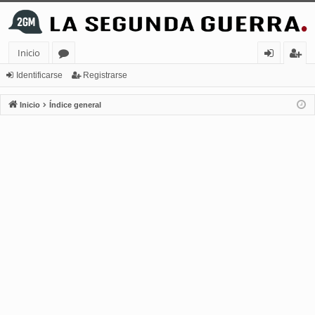
Inicio
or
de
eg
Identificarse
Registrarse
os
nt
ist
Inicio
Índice general
ifi
ra
ca
rs
rs
e
e