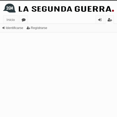
Inicio
or
de
eg
Identificarse
Registrarse
os
nt
ist
ifi
ra
ca
rs
rs
e
e