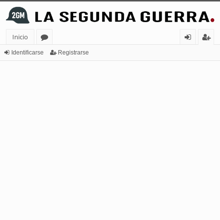
Inicio
or
de
eg
Identificarse
Registrarse
os
nt
ist
ifi
ra
ca
rs
rs
e
e