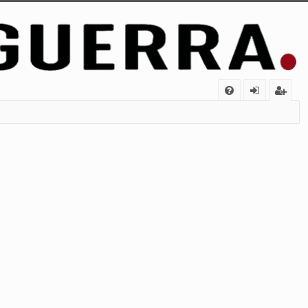
FA
de
eg
Q
nt
ist
ifi
ra
ca
rs
rs
e
e