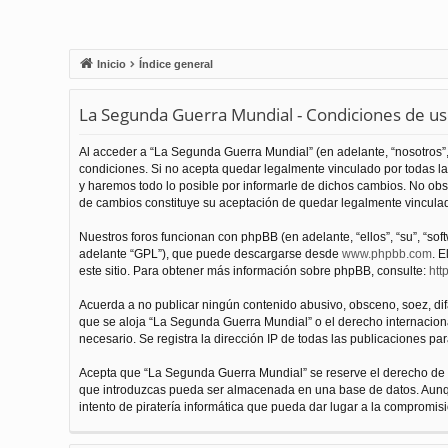
Inicio
Índice general
La Segunda Guerra Mundial - Condiciones de u
Al acceder a “La Segunda Guerra Mundial” (en adelante, “nosotros”,
condiciones. Si no acepta quedar legalmente vinculado por todas l
y haremos todo lo posible por informarle de dichos cambios. No obs
de cambios constituye su aceptación de quedar legalmente vinculado
Nuestros foros funcionan con phpBB (en adelante, “ellos”, “su”, “s
adelante “GPL”), que puede descargarse desde
www.phpbb.com
. E
este sitio. Para obtener más información sobre phpBB, consulte:
htt
Acuerda a no publicar ningún contenido abusivo, obsceno, soez, difam
que se aloja “La Segunda Guerra Mundial” o el derecho internacional
necesario. Se registra la dirección IP de todas las publicaciones par
Acepta que “La Segunda Guerra Mundial” se reserve el derecho de el
que introduzcas pueda ser almacenada en una base de datos. Aunqu
intento de piratería informática que pueda dar lugar a la compromisi