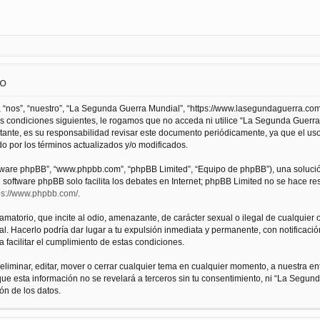
so
 “nos”, “nuestro”, “La Segunda Guerra Mundial”, “https://www.lasegundaguerra.com
as condiciones siguientes, le rogamos que no acceda ni utilice “La Segunda Guer
tante, es su responsabilidad revisar este documento periódicamente, ya que el us
 por los términos actualizados y/o modificados.
oftware phpBB”, “www.phpbb.com”, “phpBB Limited”, “Equipo de phpBB”), una solució
l software phpBB solo facilita los debates en Internet; phpBB Limited no se hace r
ps://www.phpbb.com/
.
atorio, que incite al odio, amenazante, de carácter sexual o ilegal de cualquier ot
. Hacerlo podría dar lugar a tu expulsión inmediata y permanente, con notificación
a facilitar el cumplimiento de estas condiciones.
iminar, editar, mover o cerrar cualquier tema en cualquier momento, a nuestra en
e esta información no se revelará a terceros sin tu consentimiento, ni “La Segu
ón de los datos.