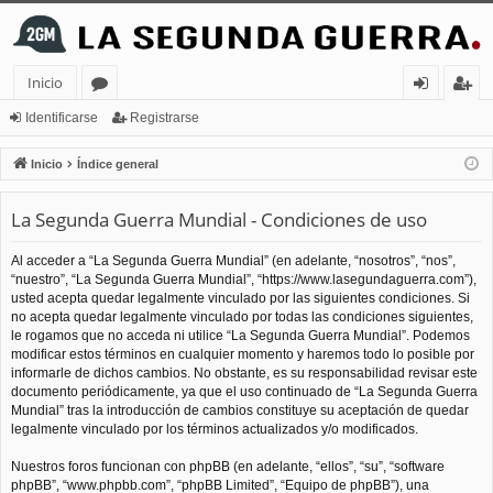
Inicio
or
de
eg
Identificarse
Registrarse
os
nt
ist
Inicio
Índice general
ifi
ra
La Segunda Guerra Mundial - Condiciones de uso
ca
rs
rs
e
Al acceder a “La Segunda Guerra Mundial” (en adelante, “nosotros”, “nos”,
“nuestro”, “La Segunda Guerra Mundial”, “https://www.lasegundaguerra.com”),
e
usted acepta quedar legalmente vinculado por las siguientes condiciones. Si
no acepta quedar legalmente vinculado por todas las condiciones siguientes,
le rogamos que no acceda ni utilice “La Segunda Guerra Mundial”. Podemos
modificar estos términos en cualquier momento y haremos todo lo posible por
informarle de dichos cambios. No obstante, es su responsabilidad revisar este
documento periódicamente, ya que el uso continuado de “La Segunda Guerra
Mundial” tras la introducción de cambios constituye su aceptación de quedar
legalmente vinculado por los términos actualizados y/o modificados.
Nuestros foros funcionan con phpBB (en adelante, “ellos”, “su”, “software
phpBB”, “www.phpbb.com”, “phpBB Limited”, “Equipo de phpBB”), una