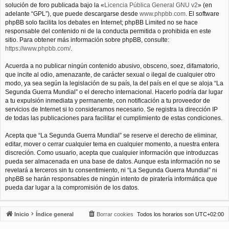
solución de foro publicada bajo la «
Licencia Pública General GNU v2
» (en
adelante “GPL”), que puede descargarse desde
www.phpbb.com
. El software
phpBB solo facilita los debates en Internet; phpBB Limited no se hace
responsable del contenido ni de la conducta permitida o prohibida en este
sitio. Para obtener más información sobre phpBB, consulte:
https://www.phpbb.com/
.
Acuerda a no publicar ningún contenido abusivo, obsceno, soez, difamatorio,
que incite al odio, amenazante, de carácter sexual o ilegal de cualquier otro
modo, ya sea según la legislación de su país, la del país en el que se aloja “La
Segunda Guerra Mundial” o el derecho internacional. Hacerlo podría dar lugar
a tu expulsión inmediata y permanente, con notificación a tu proveedor de
servicios de Internet si lo consideramos necesario. Se registra la dirección IP
de todas las publicaciones para facilitar el cumplimiento de estas condiciones.
Acepta que “La Segunda Guerra Mundial” se reserve el derecho de eliminar,
editar, mover o cerrar cualquier tema en cualquier momento, a nuestra entera
discreción. Como usuario, acepta que cualquier información que introduzcas
pueda ser almacenada en una base de datos. Aunque esta información no se
revelará a terceros sin tu consentimiento, ni “La Segunda Guerra Mundial” ni
phpBB se harán responsables de ningún intento de piratería informática que
pueda dar lugar a la compromisión de los datos.
Inicio
Índice general
Borrar cookies
Todos los horarios son
UTC+02:00