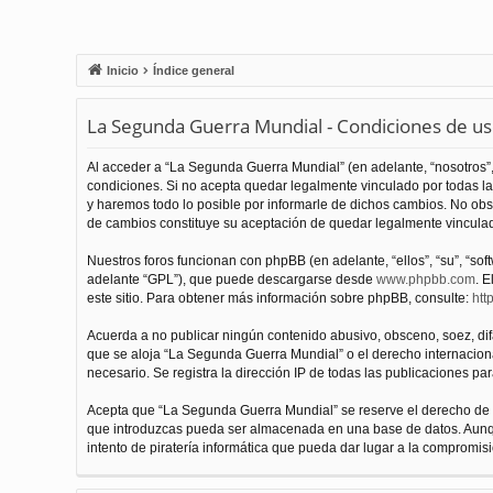
Inicio
Índice general
La Segunda Guerra Mundial - Condiciones de u
Al acceder a “La Segunda Guerra Mundial” (en adelante, “nosotros”,
condiciones. Si no acepta quedar legalmente vinculado por todas l
y haremos todo lo posible por informarle de dichos cambios. No obs
de cambios constituye su aceptación de quedar legalmente vinculado
Nuestros foros funcionan con phpBB (en adelante, “ellos”, “su”, “s
adelante “GPL”), que puede descargarse desde
www.phpbb.com
. E
este sitio. Para obtener más información sobre phpBB, consulte:
htt
Acuerda a no publicar ningún contenido abusivo, obsceno, soez, difam
que se aloja “La Segunda Guerra Mundial” o el derecho internacional
necesario. Se registra la dirección IP de todas las publicaciones par
Acepta que “La Segunda Guerra Mundial” se reserve el derecho de el
que introduzcas pueda ser almacenada en una base de datos. Aunqu
intento de piratería informática que pueda dar lugar a la compromisi