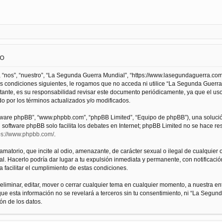
so
 “nos”, “nuestro”, “La Segunda Guerra Mundial”, “https://www.lasegundaguerra.com
as condiciones siguientes, le rogamos que no acceda ni utilice “La Segunda Guer
tante, es su responsabilidad revisar este documento periódicamente, ya que el us
 por los términos actualizados y/o modificados.
oftware phpBB”, “www.phpbb.com”, “phpBB Limited”, “Equipo de phpBB”), una solució
l software phpBB solo facilita los debates en Internet; phpBB Limited no se hace r
ps://www.phpbb.com/
.
atorio, que incite al odio, amenazante, de carácter sexual o ilegal de cualquier ot
. Hacerlo podría dar lugar a tu expulsión inmediata y permanente, con notificación
a facilitar el cumplimiento de estas condiciones.
iminar, editar, mover o cerrar cualquier tema en cualquier momento, a nuestra en
e esta información no se revelará a terceros sin tu consentimiento, ni “La Segu
ón de los datos.