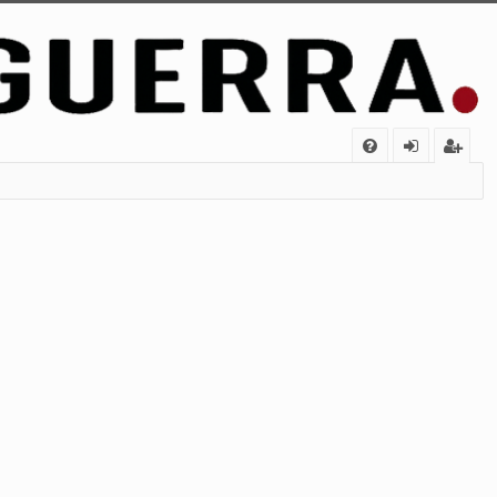
FA
de
eg
Q
nt
ist
ifi
ra
ca
rs
rs
e
e