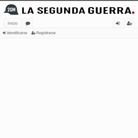
Inicio
or
de
eg
Identificarse
Registrarse
os
nt
ist
ifi
ra
ca
rs
rs
e
e