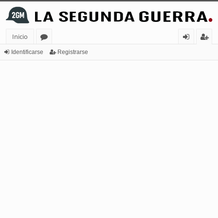
Inicio
or
de
eg
Identificarse
Registrarse
os
nt
ist
ifi
ra
ca
rs
rs
e
e