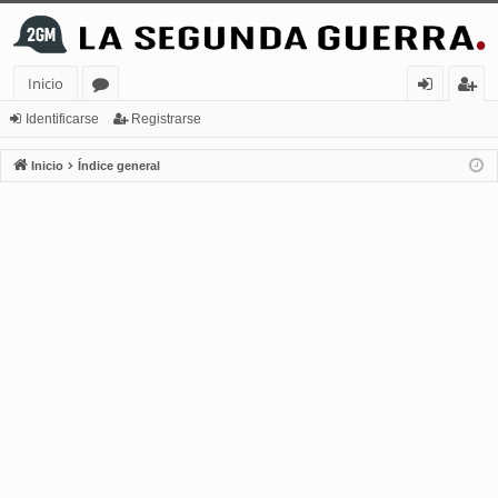
Inicio
or
de
eg
Identificarse
Registrarse
os
nt
ist
Inicio
Índice general
ifi
ra
ca
rs
rs
e
e