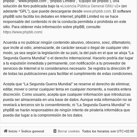
phpBB”, “www.phpbb.com”, “phpBB Limited”, “Equipo de phpBB”), una
solución de foro publicada bajo la «
Licencia Pública General GNU v2
» (en
adelante “GPL”), que puede descargarse desde
www.phpbb.com
. El software
phpBB solo facilita los debates en Internet; phpBB Limited no se hace
responsable del contenido ni de la conducta permitida o prohibida en este
sitio. Para obtener más información sobre phpBB, consulte:
https://www.phpbb.com/
.
Acuerda a no publicar ningún contenido abusivo, obsceno, soez, difamatorio,
que incite al odio, amenazante, de carácter sexual o ilegal de cualquier otro
modo, ya sea según la legislación de su país, la del país en el que se aloja “La
Segunda Guerra Mundial” o el derecho internacional. Hacerlo podría dar lugar
a tu expulsión inmediata y permanente, con notificación a tu proveedor de
servicios de Internet si lo consideramos necesario. Se registra la dirección IP
de todas las publicaciones para facilitar el cumplimiento de estas condiciones.
Acepta que “La Segunda Guerra Mundial” se reserve el derecho de eliminar,
editar, mover o cerrar cualquier tema en cualquier momento, a nuestra entera
discreción. Como usuario, acepta que cualquier información que introduzcas
pueda ser almacenada en una base de datos. Aunque esta información no se
revelará a terceros sin tu consentimiento, ni “La Segunda Guerra Mundial” ni
phpBB se harán responsables de ningún intento de piratería informática que
pueda dar lugar a la compromisión de los datos.
Inicio
Índice general
Borrar cookies
Todos los horarios son
UTC+02:00