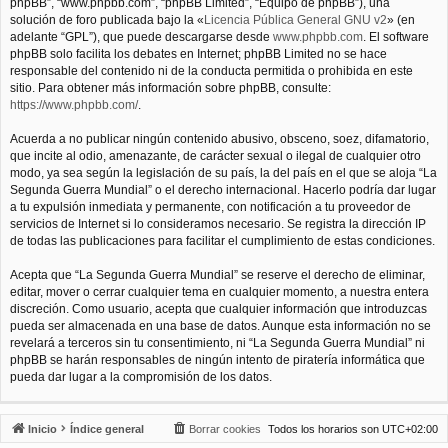
phpBB”, “www.phpbb.com”, “phpBB Limited”, “Equipo de phpBB”), una
solución de foro publicada bajo la «
Licencia Pública General GNU v2
» (en
adelante “GPL”), que puede descargarse desde
www.phpbb.com
. El software
phpBB solo facilita los debates en Internet; phpBB Limited no se hace
responsable del contenido ni de la conducta permitida o prohibida en este
sitio. Para obtener más información sobre phpBB, consulte:
https://www.phpbb.com/
.
Acuerda a no publicar ningún contenido abusivo, obsceno, soez, difamatorio,
que incite al odio, amenazante, de carácter sexual o ilegal de cualquier otro
modo, ya sea según la legislación de su país, la del país en el que se aloja “La
Segunda Guerra Mundial” o el derecho internacional. Hacerlo podría dar lugar
a tu expulsión inmediata y permanente, con notificación a tu proveedor de
servicios de Internet si lo consideramos necesario. Se registra la dirección IP
de todas las publicaciones para facilitar el cumplimiento de estas condiciones.
Acepta que “La Segunda Guerra Mundial” se reserve el derecho de eliminar,
editar, mover o cerrar cualquier tema en cualquier momento, a nuestra entera
discreción. Como usuario, acepta que cualquier información que introduzcas
pueda ser almacenada en una base de datos. Aunque esta información no se
revelará a terceros sin tu consentimiento, ni “La Segunda Guerra Mundial” ni
phpBB se harán responsables de ningún intento de piratería informática que
pueda dar lugar a la compromisión de los datos.
Inicio
Índice general
Borrar cookies
Todos los horarios son
UTC+02:00