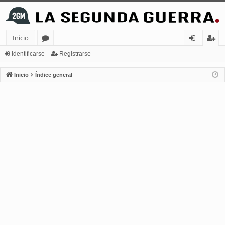
Inicio
or
de
eg
Identificarse
Registrarse
os
nt
ist
Inicio
Índice general
ifi
ra
ca
rs
rs
e
e