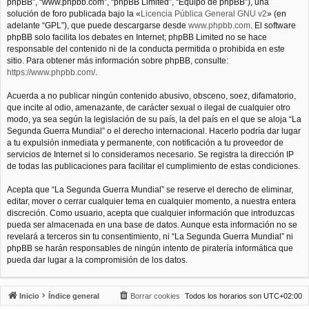
phpBB”, “www.phpbb.com”, “phpBB Limited”, “Equipo de phpBB”), una
solución de foro publicada bajo la «
Licencia Pública General GNU v2
» (en
adelante “GPL”), que puede descargarse desde
www.phpbb.com
. El software
phpBB solo facilita los debates en Internet; phpBB Limited no se hace
responsable del contenido ni de la conducta permitida o prohibida en este
sitio. Para obtener más información sobre phpBB, consulte:
https://www.phpbb.com/
.
Acuerda a no publicar ningún contenido abusivo, obsceno, soez, difamatorio,
que incite al odio, amenazante, de carácter sexual o ilegal de cualquier otro
modo, ya sea según la legislación de su país, la del país en el que se aloja “La
Segunda Guerra Mundial” o el derecho internacional. Hacerlo podría dar lugar
a tu expulsión inmediata y permanente, con notificación a tu proveedor de
servicios de Internet si lo consideramos necesario. Se registra la dirección IP
de todas las publicaciones para facilitar el cumplimiento de estas condiciones.
Acepta que “La Segunda Guerra Mundial” se reserve el derecho de eliminar,
editar, mover o cerrar cualquier tema en cualquier momento, a nuestra entera
discreción. Como usuario, acepta que cualquier información que introduzcas
pueda ser almacenada en una base de datos. Aunque esta información no se
revelará a terceros sin tu consentimiento, ni “La Segunda Guerra Mundial” ni
phpBB se harán responsables de ningún intento de piratería informática que
pueda dar lugar a la compromisión de los datos.
Inicio
Índice general
Borrar cookies
Todos los horarios son
UTC+02:00