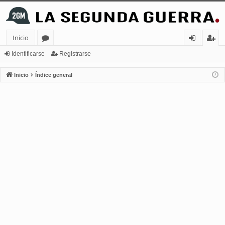
Inicio
or
de
eg
Identificarse
Registrarse
os
nt
ist
Inicio
Índice general
ifi
ra
ca
rs
rs
e
e