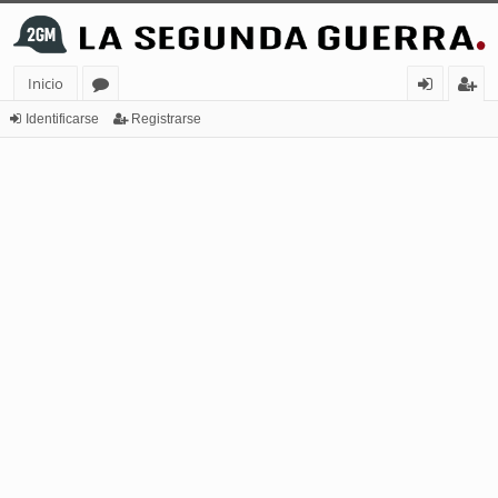
Inicio
or
de
eg
Identificarse
Registrarse
os
nt
ist
ifi
ra
ca
rs
rs
e
e