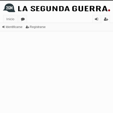
Inicio
or
de
eg
Identificarse
Registrarse
os
nt
ist
ifi
ra
ca
rs
rs
e
e