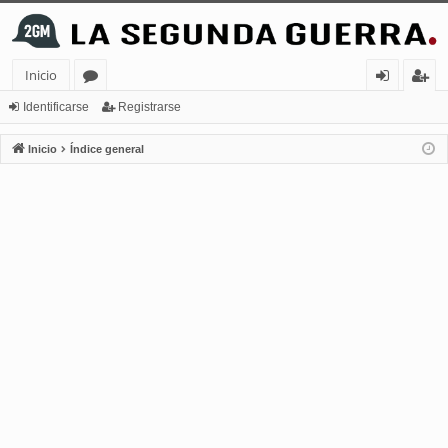
Inicio
or
de
eg
Identificarse
Registrarse
os
nt
ist
Inicio
Índice general
ifi
ra
ca
rs
rs
e
e