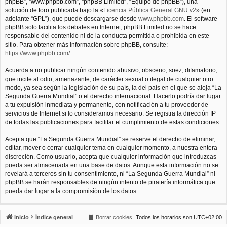
phpBB”, “www.phpbb.com”, “phpBB Limited”, “Equipo de phpBB”), una
solución de foro publicada bajo la «
Licencia Pública General GNU v2
» (en
adelante “GPL”), que puede descargarse desde
www.phpbb.com
. El software
phpBB solo facilita los debates en Internet; phpBB Limited no se hace
responsable del contenido ni de la conducta permitida o prohibida en este
sitio. Para obtener más información sobre phpBB, consulte:
https://www.phpbb.com/
.
Acuerda a no publicar ningún contenido abusivo, obsceno, soez, difamatorio,
que incite al odio, amenazante, de carácter sexual o ilegal de cualquier otro
modo, ya sea según la legislación de su país, la del país en el que se aloja “La
Segunda Guerra Mundial” o el derecho internacional. Hacerlo podría dar lugar
a tu expulsión inmediata y permanente, con notificación a tu proveedor de
servicios de Internet si lo consideramos necesario. Se registra la dirección IP
de todas las publicaciones para facilitar el cumplimiento de estas condiciones.
Acepta que “La Segunda Guerra Mundial” se reserve el derecho de eliminar,
editar, mover o cerrar cualquier tema en cualquier momento, a nuestra entera
discreción. Como usuario, acepta que cualquier información que introduzcas
pueda ser almacenada en una base de datos. Aunque esta información no se
revelará a terceros sin tu consentimiento, ni “La Segunda Guerra Mundial” ni
phpBB se harán responsables de ningún intento de piratería informática que
pueda dar lugar a la compromisión de los datos.
Inicio
Índice general
Borrar cookies
Todos los horarios son
UTC+02:00