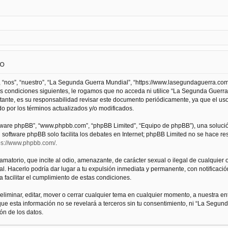
so
 “nos”, “nuestro”, “La Segunda Guerra Mundial”, “https://www.lasegundaguerra.com
as condiciones siguientes, le rogamos que no acceda ni utilice “La Segunda Guer
tante, es su responsabilidad revisar este documento periódicamente, ya que el us
 por los términos actualizados y/o modificados.
oftware phpBB”, “www.phpbb.com”, “phpBB Limited”, “Equipo de phpBB”), una solució
l software phpBB solo facilita los debates en Internet; phpBB Limited no se hace r
ps://www.phpbb.com/
.
atorio, que incite al odio, amenazante, de carácter sexual o ilegal de cualquier ot
. Hacerlo podría dar lugar a tu expulsión inmediata y permanente, con notificación
a facilitar el cumplimiento de estas condiciones.
iminar, editar, mover o cerrar cualquier tema en cualquier momento, a nuestra en
e esta información no se revelará a terceros sin tu consentimiento, ni “La Segu
ón de los datos.