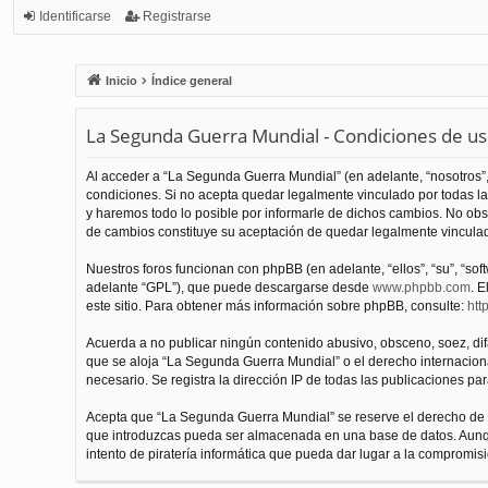
Identificarse
Registrarse
Inicio
Índice general
La Segunda Guerra Mundial - Condiciones de u
Al acceder a “La Segunda Guerra Mundial” (en adelante, “nosotros”,
condiciones. Si no acepta quedar legalmente vinculado por todas l
y haremos todo lo posible por informarle de dichos cambios. No obs
de cambios constituye su aceptación de quedar legalmente vinculado
Nuestros foros funcionan con phpBB (en adelante, “ellos”, “su”, “s
adelante “GPL”), que puede descargarse desde
www.phpbb.com
. E
este sitio. Para obtener más información sobre phpBB, consulte:
htt
Acuerda a no publicar ningún contenido abusivo, obsceno, soez, difam
que se aloja “La Segunda Guerra Mundial” o el derecho internacional
necesario. Se registra la dirección IP de todas las publicaciones par
Acepta que “La Segunda Guerra Mundial” se reserve el derecho de el
que introduzcas pueda ser almacenada en una base de datos. Aunqu
intento de piratería informática que pueda dar lugar a la compromisi