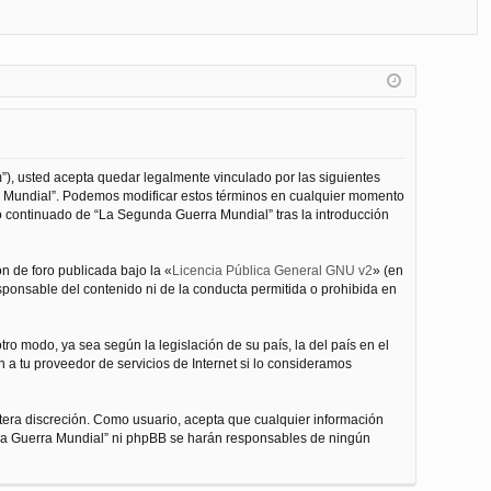
FA
de
eg
Q
nt
ist
ifi
ra
ca
rs
rs
e
”), usted acepta quedar legalmente vinculado por las siguientes
e
ra Mundial”. Podemos modificar estos términos en cualquier momento
o continuado de “La Segunda Guerra Mundial” tras la introducción
n de foro publicada bajo la «
Licencia Pública General GNU v2
» (en
esponsable del contenido ni de la conducta permitida o prohibida en
ro modo, ya sea según la legislación de su país, la del país en el
 a tu proveedor de servicios de Internet si lo consideramos
tera discreción. Como usuario, acepta que cualquier información
nda Guerra Mundial” ni phpBB se harán responsables de ningún