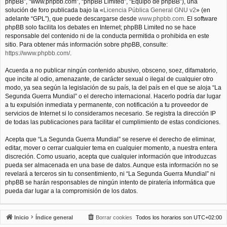
phpBB”, “www.phpbb.com”, “phpBB Limited”, “Equipo de phpBB”), una
solución de foro publicada bajo la «
Licencia Pública General GNU v2
» (en
adelante “GPL”), que puede descargarse desde
www.phpbb.com
. El software
phpBB solo facilita los debates en Internet; phpBB Limited no se hace
responsable del contenido ni de la conducta permitida o prohibida en este
sitio. Para obtener más información sobre phpBB, consulte:
https://www.phpbb.com/
.
Acuerda a no publicar ningún contenido abusivo, obsceno, soez, difamatorio,
que incite al odio, amenazante, de carácter sexual o ilegal de cualquier otro
modo, ya sea según la legislación de su país, la del país en el que se aloja “La
Segunda Guerra Mundial” o el derecho internacional. Hacerlo podría dar lugar
a tu expulsión inmediata y permanente, con notificación a tu proveedor de
servicios de Internet si lo consideramos necesario. Se registra la dirección IP
de todas las publicaciones para facilitar el cumplimiento de estas condiciones.
Acepta que “La Segunda Guerra Mundial” se reserve el derecho de eliminar,
editar, mover o cerrar cualquier tema en cualquier momento, a nuestra entera
discreción. Como usuario, acepta que cualquier información que introduzcas
pueda ser almacenada en una base de datos. Aunque esta información no se
revelará a terceros sin tu consentimiento, ni “La Segunda Guerra Mundial” ni
phpBB se harán responsables de ningún intento de piratería informática que
pueda dar lugar a la compromisión de los datos.
Inicio
Índice general
Borrar cookies
Todos los horarios son
UTC+02:00