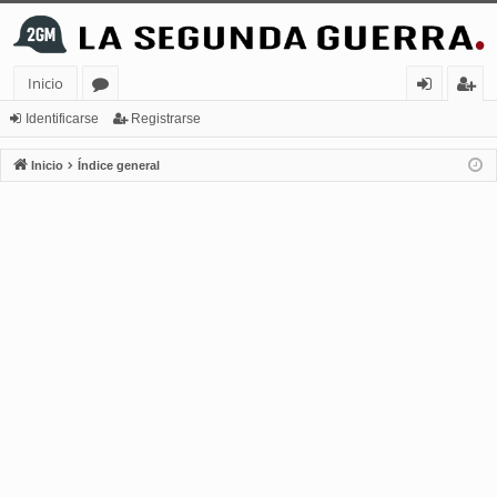
Inicio
or
de
eg
Identificarse
Registrarse
os
nt
ist
Inicio
Índice general
ifi
ra
ca
rs
rs
e
e