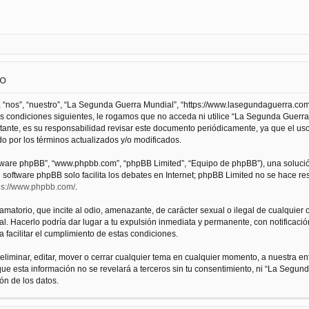
so
 “nos”, “nuestro”, “La Segunda Guerra Mundial”, “https://www.lasegundaguerra.com
as condiciones siguientes, le rogamos que no acceda ni utilice “La Segunda Guer
tante, es su responsabilidad revisar este documento periódicamente, ya que el us
 por los términos actualizados y/o modificados.
oftware phpBB”, “www.phpbb.com”, “phpBB Limited”, “Equipo de phpBB”), una solució
l software phpBB solo facilita los debates en Internet; phpBB Limited no se hace r
ps://www.phpbb.com/
.
atorio, que incite al odio, amenazante, de carácter sexual o ilegal de cualquier ot
. Hacerlo podría dar lugar a tu expulsión inmediata y permanente, con notificación
a facilitar el cumplimiento de estas condiciones.
iminar, editar, mover o cerrar cualquier tema en cualquier momento, a nuestra en
e esta información no se revelará a terceros sin tu consentimiento, ni “La Segu
ón de los datos.