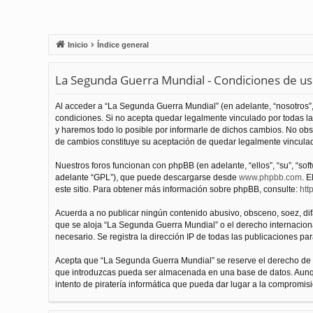
Inicio
Índice general
La Segunda Guerra Mundial - Condiciones de u
Al acceder a “La Segunda Guerra Mundial” (en adelante, “nosotros”,
condiciones. Si no acepta quedar legalmente vinculado por todas l
y haremos todo lo posible por informarle de dichos cambios. No obs
de cambios constituye su aceptación de quedar legalmente vinculado
Nuestros foros funcionan con phpBB (en adelante, “ellos”, “su”, “s
adelante “GPL”), que puede descargarse desde
www.phpbb.com
. E
este sitio. Para obtener más información sobre phpBB, consulte:
htt
Acuerda a no publicar ningún contenido abusivo, obsceno, soez, difam
que se aloja “La Segunda Guerra Mundial” o el derecho internacional
necesario. Se registra la dirección IP de todas las publicaciones par
Acepta que “La Segunda Guerra Mundial” se reserve el derecho de el
que introduzcas pueda ser almacenada en una base de datos. Aunqu
intento de piratería informática que pueda dar lugar a la compromisi