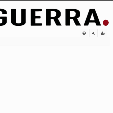
FA
de
eg
Q
nt
ist
ifi
ra
ca
rs
rs
e
e