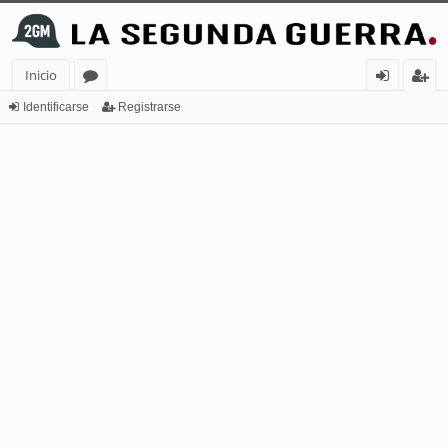
Inicio
or
de
eg
Identificarse
Registrarse
os
nt
ist
ifi
ra
ca
rs
rs
e
e