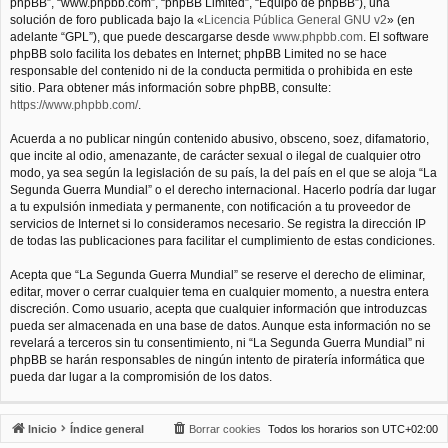
phpBB”, “www.phpbb.com”, “phpBB Limited”, “Equipo de phpBB”), una
solución de foro publicada bajo la «
Licencia Pública General GNU v2
» (en
adelante “GPL”), que puede descargarse desde
www.phpbb.com
. El software
phpBB solo facilita los debates en Internet; phpBB Limited no se hace
responsable del contenido ni de la conducta permitida o prohibida en este
sitio. Para obtener más información sobre phpBB, consulte:
https://www.phpbb.com/
.
Acuerda a no publicar ningún contenido abusivo, obsceno, soez, difamatorio,
que incite al odio, amenazante, de carácter sexual o ilegal de cualquier otro
modo, ya sea según la legislación de su país, la del país en el que se aloja “La
Segunda Guerra Mundial” o el derecho internacional. Hacerlo podría dar lugar
a tu expulsión inmediata y permanente, con notificación a tu proveedor de
servicios de Internet si lo consideramos necesario. Se registra la dirección IP
de todas las publicaciones para facilitar el cumplimiento de estas condiciones.
Acepta que “La Segunda Guerra Mundial” se reserve el derecho de eliminar,
editar, mover o cerrar cualquier tema en cualquier momento, a nuestra entera
discreción. Como usuario, acepta que cualquier información que introduzcas
pueda ser almacenada en una base de datos. Aunque esta información no se
revelará a terceros sin tu consentimiento, ni “La Segunda Guerra Mundial” ni
phpBB se harán responsables de ningún intento de piratería informática que
pueda dar lugar a la compromisión de los datos.
Inicio
Índice general
Borrar cookies
Todos los horarios son
UTC+02:00