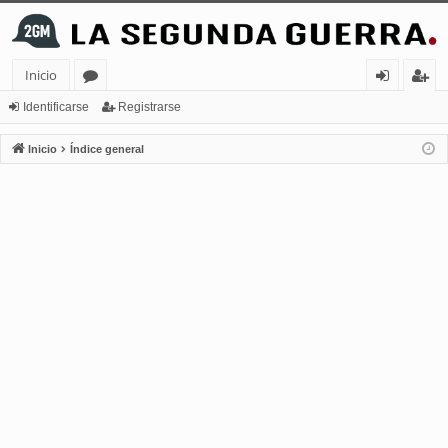
Inicio
or
de
eg
Identificarse
Registrarse
os
nt
ist
Inicio
Índice general
ifi
ra
ca
rs
rs
e
e