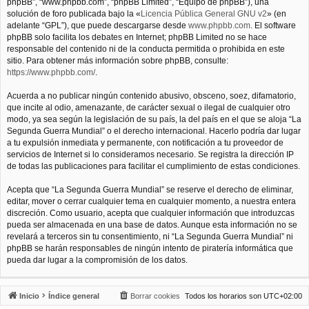
phpBB”, “www.phpbb.com”, “phpBB Limited”, “Equipo de phpBB”), una
solución de foro publicada bajo la «
Licencia Pública General GNU v2
» (en
adelante “GPL”), que puede descargarse desde
www.phpbb.com
. El software
phpBB solo facilita los debates en Internet; phpBB Limited no se hace
responsable del contenido ni de la conducta permitida o prohibida en este
sitio. Para obtener más información sobre phpBB, consulte:
https://www.phpbb.com/
.
Acuerda a no publicar ningún contenido abusivo, obsceno, soez, difamatorio,
que incite al odio, amenazante, de carácter sexual o ilegal de cualquier otro
modo, ya sea según la legislación de su país, la del país en el que se aloja “La
Segunda Guerra Mundial” o el derecho internacional. Hacerlo podría dar lugar
a tu expulsión inmediata y permanente, con notificación a tu proveedor de
servicios de Internet si lo consideramos necesario. Se registra la dirección IP
de todas las publicaciones para facilitar el cumplimiento de estas condiciones.
Acepta que “La Segunda Guerra Mundial” se reserve el derecho de eliminar,
editar, mover o cerrar cualquier tema en cualquier momento, a nuestra entera
discreción. Como usuario, acepta que cualquier información que introduzcas
pueda ser almacenada en una base de datos. Aunque esta información no se
revelará a terceros sin tu consentimiento, ni “La Segunda Guerra Mundial” ni
phpBB se harán responsables de ningún intento de piratería informática que
pueda dar lugar a la compromisión de los datos.
Inicio
Índice general
Borrar cookies
Todos los horarios son
UTC+02:00