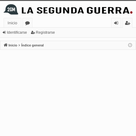
Inicio
or
de
eg
Identificarse
Registrarse
os
nt
ist
Inicio
Índice general
ifi
ra
ca
rs
rs
e
e